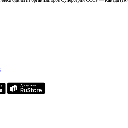
ялся одним из организаторов Суперсерии СССР — Канада (197
х