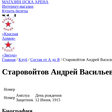
МАГАЗИН ЦСКА АРЕНА
Интернет-магазин
Купить билеты
«Красная
Армия»
«Звезда»
Главная
/
Клуб
/
Состав от А до Я
/
Старовойтов Андрей Васил
Старовойтов Андрей Василье
Номер
Амплуа
День рождения
Номер
Защитник
12 Июня, 1915
Биография