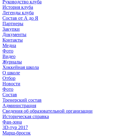
Руководство клуба
История клуба
Легенды клуба
Состав от А до Я
Партнеры
Закупки
Документы
Контакты
Медиа
Фото
Видео
Журналы
Хоккейная школа
О школе
Отбор
Новости
Фото
Состав
Тренерский состав
Администрация
Сведения об образовательной организации
Историческая справка
Фан-зона
3D-тур 2017
Марш-бросок