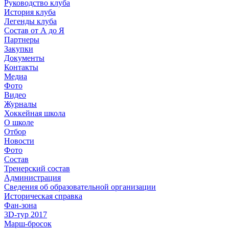
Руководство клуба
История клуба
Легенды клуба
Состав от А до Я
Партнеры
Закупки
Документы
Контакты
Медиа
Фото
Видео
Журналы
Хоккейная школа
О школе
Отбор
Новости
Фото
Состав
Тренерский состав
Администрация
Сведения об образовательной организации
Историческая справка
Фан-зона
3D-тур 2017
Марш-бросок