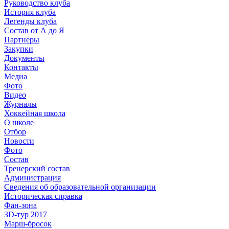
Руководство клуба
История клуба
Легенды клуба
Состав от А до Я
Партнеры
Закупки
Документы
Контакты
Медиа
Фото
Видео
Журналы
Хоккейная школа
О школе
Отбор
Новости
Фото
Состав
Тренерский состав
Администрация
Сведения об образовательной организации
Историческая справка
Фан-зона
3D-тур 2017
Марш-бросок