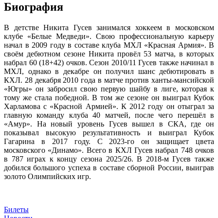
Биография
В детстве Никита Гусев занимался хоккеем в московском
клубе «Белые Медведи». Свою профессиональную карьеру
начал в 2009 году в составе клуба МХЛ «Красная Армия». В
своём дебютном сезоне Никита провёл 53 матча, в которых
набрал 60 (18+42) очков. Сезон 2010/11 Гусев также начинал в
МХЛ, однако в декабре он получил шанс дебютировать в
КХЛ. 28 декабря 2010 года в матче против ханты-мансийской
«Югры» он забросил свою первую шайбу в лиге, которая к
тому же стала победной. В том же сезоне он выиграл Кубок
Харламова с «Красной Армией». К 2012 году он отыграл за
главную команду клуба 40 матчей, после чего перешёл в
«Амур». На новый уровень Гусев вышел в СКА, где он
показывал высокую результативность и выиграл Кубок
Гагарина в 2017 году. С 2023-го он защищает цвета
московского «Динамо». Всего в КХЛ Гусев набрал 748 очков
в 787 играх к концу сезона 2025/26. В 2018-м Гусев также
добился большого успеха в составе сборной России, выиграв
золото Олимпийских игр.
Билеты