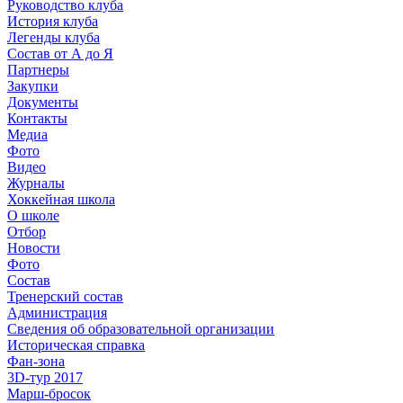
Руководство клуба
История клуба
Легенды клуба
Состав от А до Я
Партнеры
Закупки
Документы
Контакты
Медиа
Фото
Видео
Журналы
Хоккейная школа
О школе
Отбор
Новости
Фото
Состав
Тренерский состав
Администрация
Сведения об образовательной организации
Историческая справка
Фан-зона
3D-тур 2017
Марш-бросок