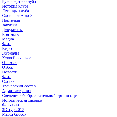
Руководство клуба
История клуба
Легенды клуба
Состав от А до Я
Партнеры
Закупки
Документы
Контакты
Медиа
Фото
Видео
Журналы
Хоккейная школа
О школе
Отбор
Новости
Фото
Состав
Тренерский состав
Администрация
Сведения об образовательной организации
Историческая справка
Фан-зона
3D-тур 2017
Марш-бросок