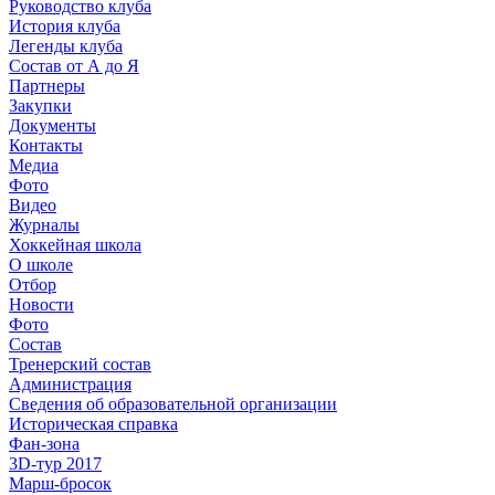
Руководство клуба
История клуба
Легенды клуба
Состав от А до Я
Партнеры
Закупки
Документы
Контакты
Медиа
Фото
Видео
Журналы
Хоккейная школа
О школе
Отбор
Новости
Фото
Состав
Тренерский состав
Администрация
Сведения об образовательной организации
Историческая справка
Фан-зона
3D-тур 2017
Марш-бросок