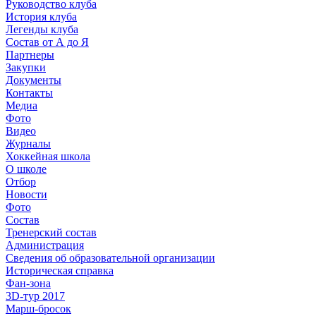
Руководство клуба
История клуба
Легенды клуба
Состав от А до Я
Партнеры
Закупки
Документы
Контакты
Медиа
Фото
Видео
Журналы
Хоккейная школа
О школе
Отбор
Новости
Фото
Состав
Тренерский состав
Администрация
Сведения об образовательной организации
Историческая справка
Фан-зона
3D-тур 2017
Марш-бросок