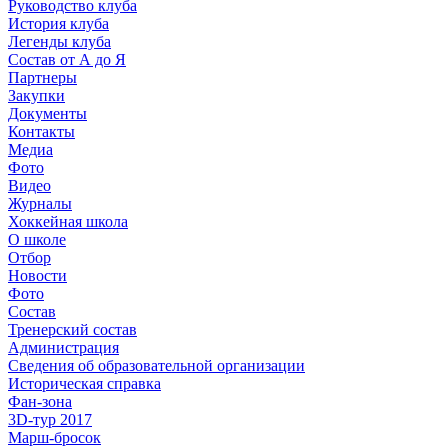
Руководство клуба
История клуба
Легенды клуба
Состав от А до Я
Партнеры
Закупки
Документы
Контакты
Медиа
Фото
Видео
Журналы
Хоккейная школа
О школе
Отбор
Новости
Фото
Состав
Тренерский состав
Администрация
Сведения об образовательной организации
Историческая справка
Фан-зона
3D-тур 2017
Марш-бросок