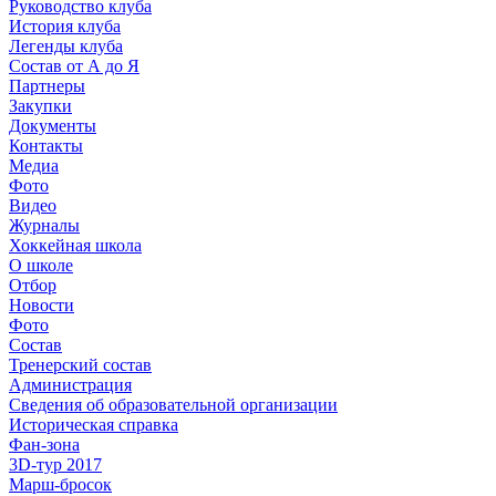
Руководство клуба
История клуба
Легенды клуба
Состав от А до Я
Партнеры
Закупки
Документы
Контакты
Медиа
Фото
Видео
Журналы
Хоккейная школа
О школе
Отбор
Новости
Фото
Состав
Тренерский состав
Администрация
Сведения об образовательной организации
Историческая справка
Фан-зона
3D-тур 2017
Марш-бросок