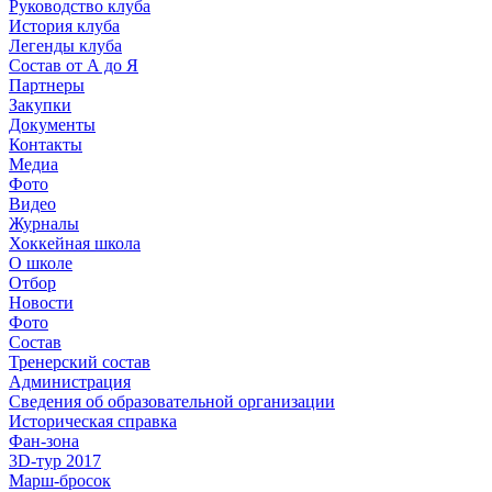
Руководство клуба
История клуба
Легенды клуба
Состав от А до Я
Партнеры
Закупки
Документы
Контакты
Медиа
Фото
Видео
Журналы
Хоккейная школа
О школе
Отбор
Новости
Фото
Состав
Тренерский состав
Администрация
Сведения об образовательной организации
Историческая справка
Фан-зона
3D-тур 2017
Марш-бросок