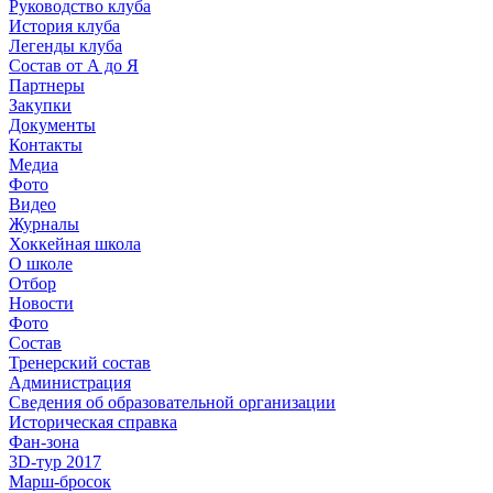
Руководство клуба
История клуба
Легенды клуба
Состав от А до Я
Партнеры
Закупки
Документы
Контакты
Медиа
Фото
Видео
Журналы
Хоккейная школа
О школе
Отбор
Новости
Фото
Состав
Тренерский состав
Администрация
Сведения об образовательной организации
Историческая справка
Фан-зона
3D-тур 2017
Марш-бросок