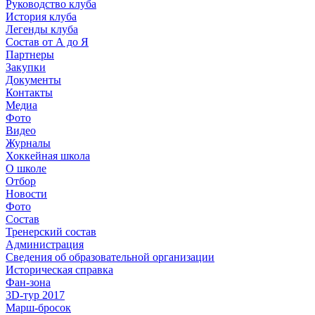
Руководство клуба
История клуба
Легенды клуба
Состав от А до Я
Партнеры
Закупки
Документы
Контакты
Медиа
Фото
Видео
Журналы
Хоккейная школа
О школе
Отбор
Новости
Фото
Состав
Тренерский состав
Администрация
Сведения об образовательной организации
Историческая справка
Фан-зона
3D-тур 2017
Марш-бросок