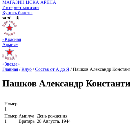
МАГАЗИН ЦСКА АРЕНА
Интернет-магазин
Купить билеты
«Красная
Армия»
«Звезда»
Главная
/
Клуб
/
Состав от А до Я
/
Пашков Александр Констан
Пашков Александр Констант
Номер
1
Номер
Амплуа
День рождения
1
Вратарь
28 Августа, 1944