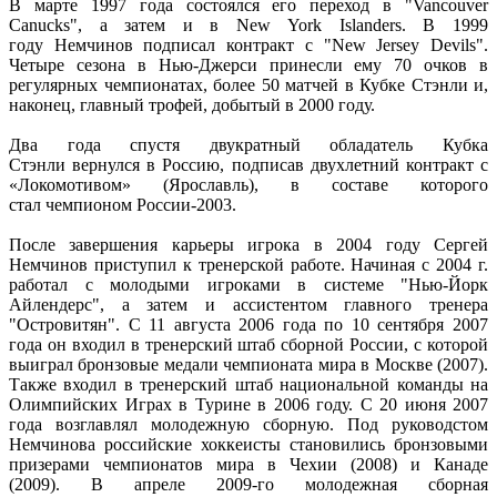
В марте 1997 года состоялся его переход в "Vancouver
Canucks", а затем и в New York Islanders. В 1999
году Немчинов подписал контракт с "New Jersey Devils".
Четыре сезона в Нью-Джерси принесли ему 70 очков в
регулярных чемпионатах, более 50 матчей в Кубке Стэнли и,
наконец, главный трофей, добытый в 2000 году.
Два года спустя двукратный обладатель Кубка
Стэнли вернулся в Россию, подписав двухлетний контракт с
«Локомотивом» (Ярославль), в составе которого
стал чемпионом России-2003.
После завершения карьеры игрока в 2004 году Сергей
Немчинов приступил к тренерской работе. Начиная с 2004 г.
работал с молодыми игроками в системе "Нью-Йорк
Айлендерс", а затем и ассистентом главного тренера
"Островитян". С 11 августа 2006 года по 10 сентября 2007
года он входил в тренерский штаб сборной России, с которой
выиграл бронзовые медали чемпионата мира в Москве (2007).
Также входил в тренерский штаб национальной команды на
Олимпийских Играх в Турине в 2006 году. С 20 июня 2007
года возглавлял молодежную сборную. Под руководстом
Немчинова российские хоккеисты становились бронзовыми
призерами чемпионатов мира в Чехии (2008) и Канаде
(2009). В апреле 2009-го молодежная сборная