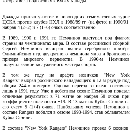
которая вела подготовку к Кубку Канады.
Дважды принял участие в новогодних семиматчевых турне
ЦСКА против клубов НХЛ в 1988/89 гг. (на фото) и 1990/91,
набрав 4 (2+2) и 7 (1+6) очков соответственно.
В 1989, 1990 и 1991 гг. Немчинов выступал под флагом
страны на чемпионатах мира. В составе российской сборной
Сергей Немчинов выиграл звания серебряного призёра
Олимпийских игр, двукратного чемпиона мира и бронзового
призера мирового первенства. В 1990-м Немчинов
получил звание заслуженного мастера спорта.
В том же году на драфте новичков "New York
Rangers" выбрал российского нападающего в 12-м раунде под
общим 244-м номером. Однако переезд за океан состоялся
лишь в 1991 году. Уже в дебютном сезоне Немчинов показал
отличные результаты: в 71 матче он набрал 58 очков при
коэффициенте полезности +19. В 13 матчах Кубка Стэнли на
его счету 5 (1+4) очков. Наибольших успехов Немчинов в
составе Rangers добился в сезоне 1993-1994, став обладателем
Кубка Стэнли.
В составе "New York Rangers" Немчинов провел 6 сезонов.