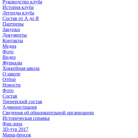
Руководство клуба
История клуба
Легенды клуба
Состав от А до Я
Партнеры
Закупки
Документы
Контакты
Медиа
Фото
Видео
Журналы
Хоккейная школа
О школе
Отбор
Новости
Фото
Состав
Тренерский состав
Администрация
Сведения об образовательной организации
Историческая справка
Фан-зона
3D-тур 2017
Марш-бросок