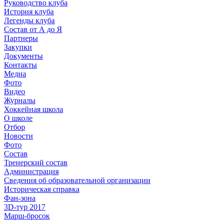
Руководство клуба
История клуба
Легенды клуба
Состав от А до Я
Партнеры
Закупки
Документы
Контакты
Медиа
Фото
Видео
Журналы
Хоккейная школа
О школе
Отбор
Новости
Фото
Состав
Тренерский состав
Администрация
Сведения об образовательной организации
Историческая справка
Фан-зона
3D-тур 2017
Марш-бросок