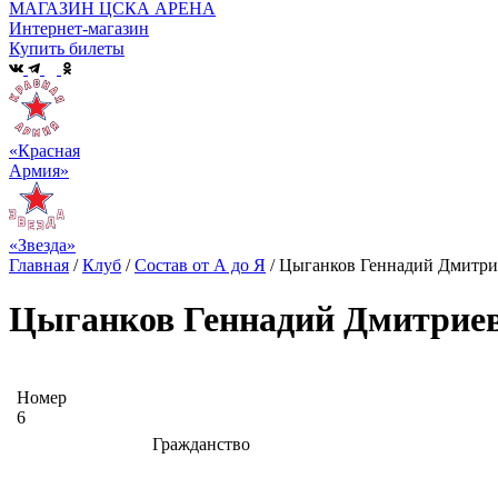
МАГАЗИН ЦСКА АРЕНА
Интернет-магазин
Купить билеты
«Красная
Армия»
«Звезда»
Главная
/
Клуб
/
Состав от А до Я
/
Цыганков Геннадий Дмитри
Цыганков Геннадий Дмитрие
Номер
6
Гражданство