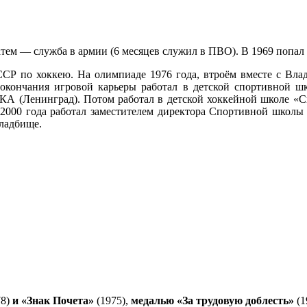
тем — служба в армии (6 месяцев служил в ПВО). В 1969 попал 
ССР по хоккею. На олимпиаде 1976 года, втроём вместе с В
 окончания игровой карьеры работал в детской спортивной 
 СКА (Ленинград). Потом работал в детской хоккейной школе «С
00 года работал заместителем директора Спортивной школы о
кладбище.
8)
и «Знак Почета»
(1975),
медалью «За трудовую доблесть»
(1