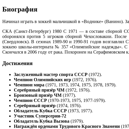
Биография
Начинал играть в хоккей мальчишкой в «Воднике» (Ванино). За
СКА (Санкт-Петербург) 1980 С 1971 — в составе сборной С
оборонялся против 5 игроков сборной Чехословакии. После
(Свердловск). В сезонах 1989-90 и 1990-91 годов возглавлял
хоккею школы-интерната № 357 «Олимпийские надежды». С 20
Скончался в 2006 году от рака. Похоронен на Серафимовском 
Достижения
Заслуженный мастер спорта СССР
(1972).
Чемпион Олимпийских игр
(1972, 1976).
Чемпион мира
(1971, 1973, 1974, 1975, 1978, 1979).
Серебряный призёр ЧМ
(1972, 1976).
Бронзовый призёр ЧМ
(1977).
Чемпион СССР
(1970-1973, 1975, 1977-1979).
Серебряный призёр
(1974, 1976).
Обладатель Кубка СССР
(1973, 1977).
Участник Суперсерии-72
Обладатель Кубка Вызова
(1979).
Награждён орденами Трудового Красного Знамени
(197