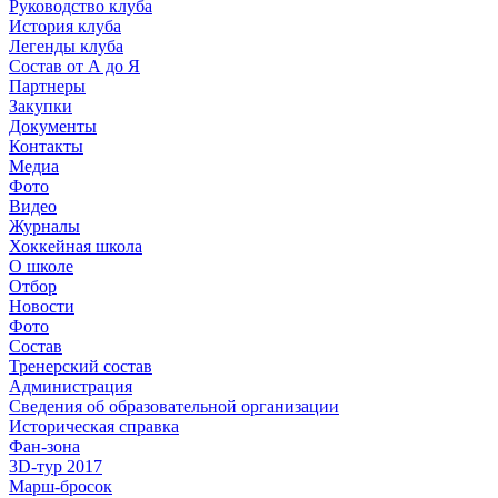
Руководство клуба
История клуба
Легенды клуба
Состав от А до Я
Партнеры
Закупки
Документы
Контакты
Медиа
Фото
Видео
Журналы
Хоккейная школа
О школе
Отбор
Новости
Фото
Состав
Тренерский состав
Администрация
Сведения об образовательной организации
Историческая справка
Фан-зона
3D-тур 2017
Марш-бросок