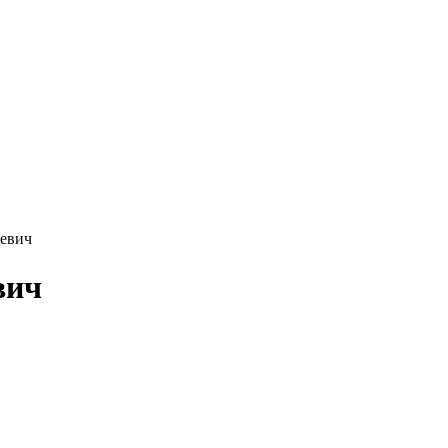
евич
вич