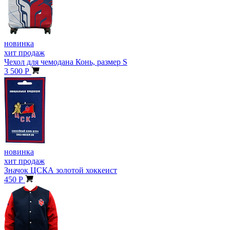
новинка
хит продаж
Чехол для чемодана Конь, размер S
3 500 Р
новинка
хит продаж
Значок ЦСКА золотой хоккеист
450 Р