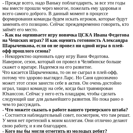
- Прежде всего, надо Ваньку поблагодарить, за все эти годы
мы вместе прошли через многое, пожелать ему здоровья и
всего самого доброго. В данный момент в процессе
формирования команды будем искать игроков, которые будут
заменять его позицию. Сейчас преждевременно говорить, кто
займёт его место.
- Как вы оцениваете игру новичка ЦСКА Ивана Федотова
на Чешских играх? И как оценить готовность Александра
Шарыченкова, если он не провел ни одной игры в плей-
офф прошлого сезона?
- Некорректно оценивать одну игру Вани Федотова.
Наверное, сезон, который он провел в Челябинске больше
скажет о вратаре. Надеемся на его развитие.
Что касается Шарыченкова, то он не сыграл в плей-офф,
потому что здорово выглядел Ларс. Но Саня однозначно
может этот сезон занести себе в актив. Он очень достойно
играл, тащил команду на себе, когда был травмирован
Юханссон. Сейчас у него есть плацдарм, чтобы сделать
следующий шаг для дальнейшего развития. Но пока рано о
чем-то рассуждать.
- Что можете сказать о работе
вашего тренерского штаба?
- Состоится наблюдательный совет, посмотрим, что там решат.
У меня нет претензий к моим коллегам. Они отлично делают
свою работу, и я им благодарен.
- Кого вы бы могли отметить из молодых ребят?