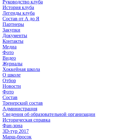
Руководство клуба
История клуба
Легенды клуба
Состав от А до Я
Партнеры
Закупки
Документы
Контакты
Медиа
Фото
Видео
Журналы
Хоккейная школа
О школе
Отбор
Новости
Фото
Состав
Тренерский состав
Администрация
Сведения об образовательной организации
Историческая справка
Фан-зона
3D-тур 2017
Марш-бросок