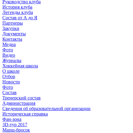
Руководство клуба
История клуба
Легенды клуба
Состав от А до Я
Партнеры
Закупки
Документы
Контакты
Медиа
Фото
Видео
Журналы
Хоккейная школа
О школе
Отбор
Новости
Фото
Состав
Тренерский состав
Администрация
Сведения об образовательной организации
Историческая справка
Фан-зона
3D-тур 2017
Марш-бросок