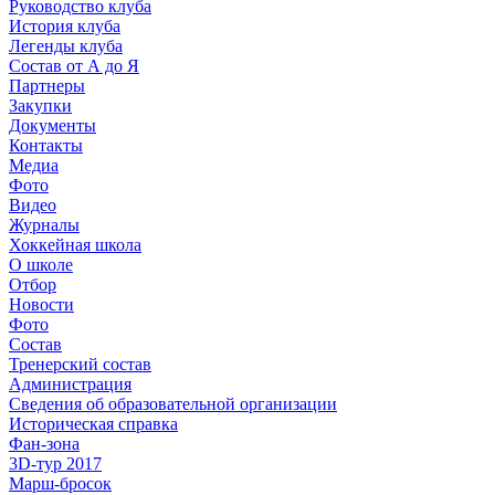
Руководство клуба
История клуба
Легенды клуба
Состав от А до Я
Партнеры
Закупки
Документы
Контакты
Медиа
Фото
Видео
Журналы
Хоккейная школа
О школе
Отбор
Новости
Фото
Состав
Тренерский состав
Администрация
Сведения об образовательной организации
Историческая справка
Фан-зона
3D-тур 2017
Марш-бросок